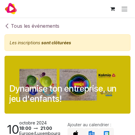
Se rendre au contenu
Tous les événements
Les inscriptions
sont clôturées
Dynamise ton entreprise, un
jeu d'enfants!
octobre 2024
10
Ajouter au calendrier :
18:00
21:00
Europe/Luxembourg